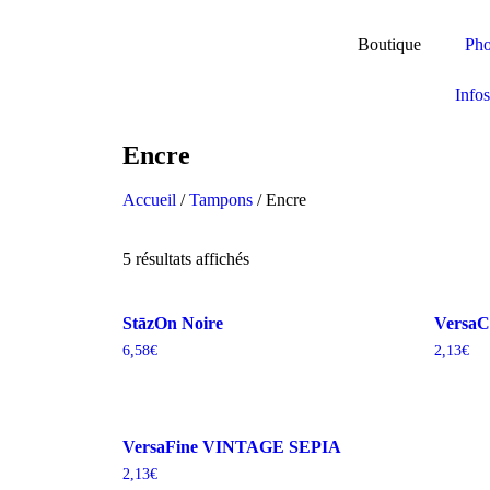
Boutique
Pho
Infos
Encre
Accueil
/
Tampons
/ Encre
5 résultats affichés
StāzOn Noire
VersaC
6,58
€
2,13
€
VersaFine VINTAGE SEPIA
2,13
€