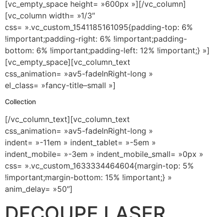
[vc_empty_space height= »600px »][/vc_column]
[vc_column width= »1/3″
css= ».vc_custom_1541185161095{padding-top: 6%
!important;padding-right: 6% !important;padding-
bottom: 6% !important;padding-left: 12% !important;} »]
[vc_empty_space][vc_column_text
css_animation= »av5-fadeInRight-long »
el_class= »fancy-title–small »]
Collection
[/vc_column_text][vc_column_text
css_animation= »av5-fadeInRight-long »
indent= »-11em » indent_tablet= »-5em »
indent_mobile= »-3em » indent_mobile_small= »0px »
css= ».vc_custom_1633334464604{margin-top: 5%
!important;margin-bottom: 15% !important;} »
anim_delay= »50″]
DECOUPE LASER