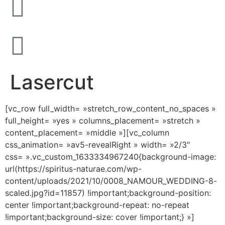
Lasercut
[vc_row full_width= »stretch_row_content_no_spaces »
full_height= »yes » columns_placement= »stretch »
content_placement= »middle »][vc_column
css_animation= »av5-revealRight » width= »2/3″
css= ».vc_custom_1633334967240{background-image:
url(https://spiritus-naturae.com/wp-
content/uploads/2021/10/0008_NAMOUR_WEDDING-8-
scaled.jpg?id=11857) !important;background-position:
center !important;background-repeat: no-repeat
!important;background-size: cover !important;} »]