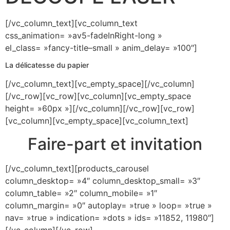
[/vc_column_text][vc_column_text
css_animation= »av5-fadeInRight-long »
el_class= »fancy-title–small » anim_delay= »100″]
La délicatesse du papier
[/vc_column_text][vc_empty_space][/vc_column]
[/vc_row][vc_row][vc_column][vc_empty_space
height= »60px »][/vc_column][/vc_row][vc_row]
[vc_column][vc_empty_space][vc_column_text]
Faire-part et invitation
[/vc_column_text][products_carousel
column_desktop= »4″ column_desktop_small= »3″
column_table= »2″ column_mobile= »1″
column_margin= »0″ autoplay= »true » loop= »true »
nav= »true » indication= »dots » ids= »11852, 11980″]
[/vc_column][/vc_row]