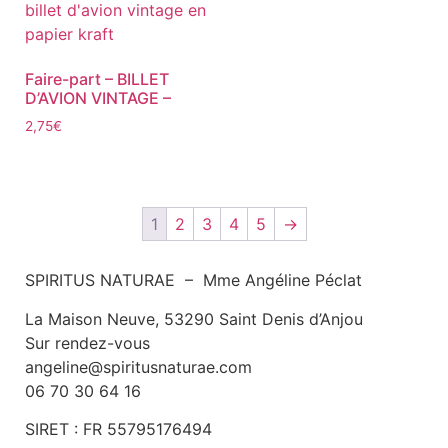
Faire-part – BILLET
D’AVION VINTAGE –
2,75
€
1
2
3
4
5
→
SPIRITUS NATURAE – Mme Angéline Péclat
La Maison Neuve, 53290 Saint Denis d’Anjou
Sur rendez-vous
angeline@spiritusnaturae.com
06 70 30 64 16
SIRET :
FR 55795176494