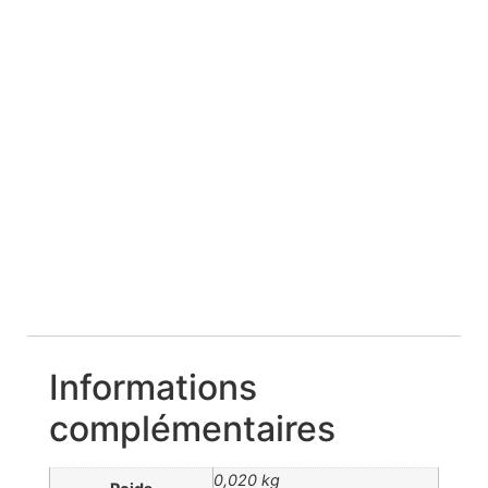
Alice au pays des
merveilles, faire
part mariage,
naissance,
anniversaire
Informations
complémentaires
0,020 kg