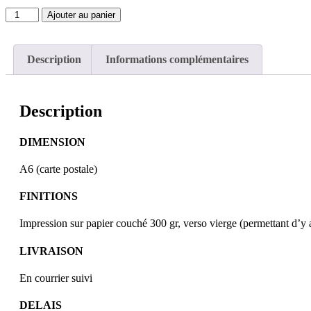
quantité
Ajouter au panier
de
Cartes
naissance
Description
Informations complémentaires
ROSE
Description
DIMENSION
A6 (carte postale)
FINITIONS
Impression sur papier couché 300 gr, verso vierge (permettant d’y
LIVRAISON
En courrier suivi
DELAIS