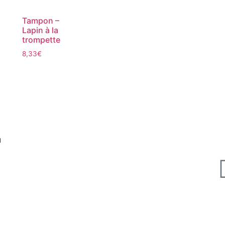
Tampon –
Lapin à la
trompette
8,33
€
t
u