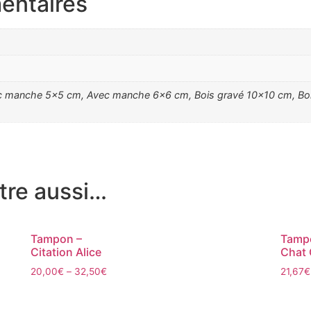
entaires
 manche 5×5 cm, Avec manche 6×6 cm, Bois gravé 10×10 cm, Bois
tre aussi…
Tampon –
Tamp
Citation Alice
Chat 
20,00
€
–
32,50
€
21,67
€